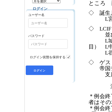
ところ 
ログイン
◇ 誕生
ユーザー名
L宮重
◇ LCI
並びに
パスワード
L城 外
目） L
L谷口
ログイン状態を保持する
◇ ゲス
帝国デ
支
川 﨑
演 
＊例会終
者はその
＊例会終