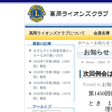
高岡ライオンズクラブについて
会員名簿
ホーム
>
お知らせ
最新の記事
きずな子ども発達支援セン
お知らせ
ター七夕の集い2026
2026年7月第2例会（1681
Newer
Older
回）報告
2026年7月第1例会（1680
次回例会は
回）報告
2026年6月第2例会（1679
Posted in
お知
回）報告
第1450
2026年6月第1例会（1678
回）報告
と き １
アーカイブ
理事会1